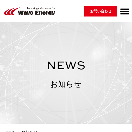
お問い合わせ
Wave Energyについて
製品紹介 ▾
会社情報
ニュース
採用情報
用語集
GLOSSARY
MESSAGE
COMPANY
PRODUCT
RECRUIT
NEWS
⇀ 再生可能エネルギー
└ 脆弱性開示ポリシー
⇀ 配電盤
⇀ EV・蓄電システム・その他
NEWS
お知らせ