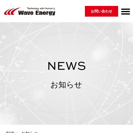
お問い合わせ
Wave Energyについて
製品紹介 ▾
会社情報
ニュース
採用情報
用語集
GLOSSARY
MESSAGE
COMPANY
PRODUCT
RECRUIT
NEWS
⇀ 再生可能エネルギー
└ 脆弱性開示ポリシー
⇀ 配電盤
⇀ EV・蓄電システム・その他
NEWS
お知らせ