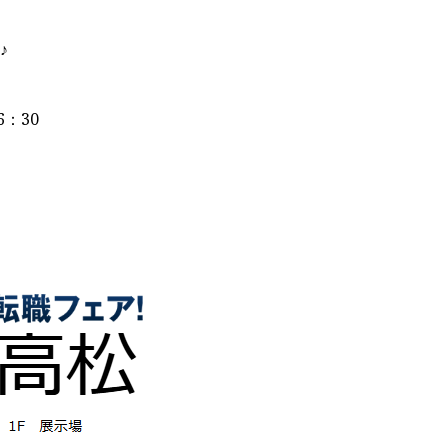
♪
6：30