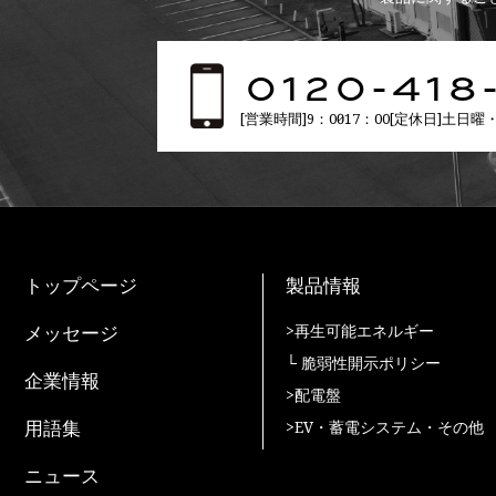
0120-418
[営業時間]9：00〜17：00[定休日]土日
トップページ
製品情報
メッセージ
>再生可能エネルギー
└ 脆弱性開示ポリシー
企業情報
>配電盤
用語集
>EV・蓄電システム・その他
ニュース