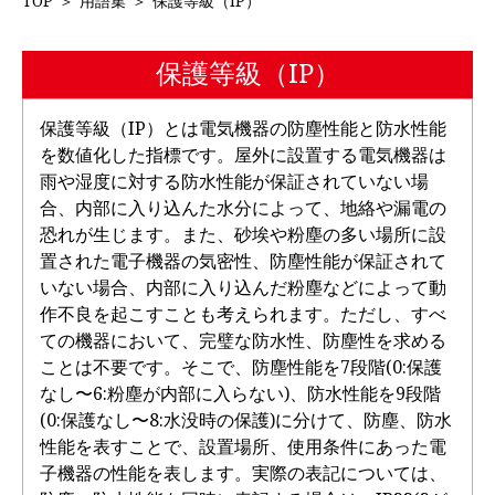
TOP
＞
用語集
＞
保護等級（IP）
保護等級（IP）
保護等級（IP）とは電気機器の防塵性能と防水性能
を数値化した指標です。屋外に設置する電気機器は
雨や湿度に対する防水性能が保証されていない場
合、内部に入り込んた水分によって、地絡や漏電の
恐れが生じます。また、砂埃や粉塵の多い場所に設
置された電子機器の気密性、防塵性能が保証されて
いない場合、内部に入り込んだ粉塵などによって動
作不良を起こすことも考えられます。ただし、すべ
ての機器において、完璧な防水性、防塵性を求める
ことは不要です。そこで、防塵性能を7段階(0:保護
なし〜6:粉塵が内部に入らない)、防水性能を9段階
(0:保護なし〜8:水没時の保護)に分けて、防塵、防水
性能を表すことで、設置場所、使用条件にあった電
子機器の性能を表します。実際の表記については、