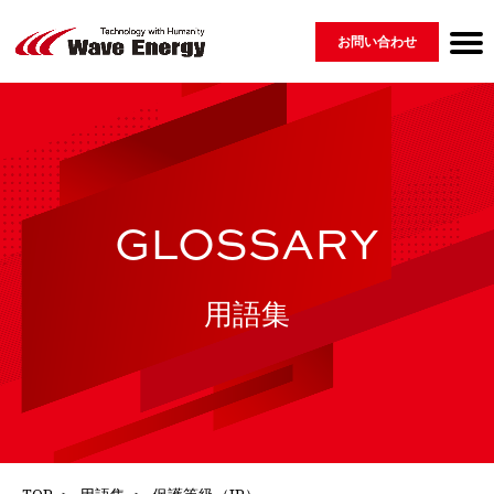
お問い合わせ
Wave Energyについて
製品紹介 ▾
会社情報
ニュース
採用情報
用語集
GLOSSARY
MESSAGE
COMPANY
PRODUCT
RECRUIT
NEWS
⇀ 再生可能エネルギー
└ 脆弱性開示ポリシー
⇀ 配電盤
⇀ EV・蓄電システム・その他
GLOSSARY
用語集