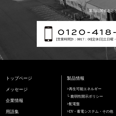
製品に関するこ
0120-418
[営業時間]9：00〜17：00[定休日]土日
トップページ
製品情報
メッセージ
>再生可能エネルギー
└ 脆弱性開示ポリシー
企業情報
>配電盤
用語集
>EV・蓄電システム・その他