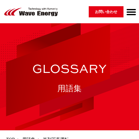
お問い合わせ
Wave Energyについて
製品紹介 ▾
会社情報
ニュース
採用情報
用語集
GLOSSARY
MESSAGE
COMPANY
PRODUCT
RECRUIT
NEWS
⇀ 再生可能エネルギー
└ 脆弱性開示ポリシー
⇀ 配電盤
⇀ EV・蓄電システム・その他
GLOSSARY
用語集