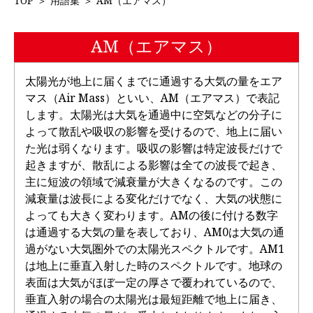
TOP
＞
用語集
＞
AM（エアマス）
AM（エアマス）
太陽光が地上に届くまでに通過する大気の量をエア
マス（Air Mass）といい、AM（エアマス）で表記
します。太陽光は大気を通過中に空気などの分子に
よって散乱や吸収の影響を受けるので、地上に届い
た光は弱くなります。吸収の影響は特定波長だけで
起きますが、散乱による影響は全ての波長で起き、
主に短波の領域で減衰量が大きくなるのです。この
減衰量は波長による変化だけでなく、大気の状態に
よっても大きく変わります。AMの後に付ける数字
は通過する大気の量を表しており、AM0は大気の通
過がない大気圏外での太陽光スペクトルです。AM1
は地上に垂直入射した時のスペクトルです。地球の
表面は大気がほぼ一定の厚さで覆われているので、
垂直入射の場合の太陽光は最短距離で地上に届き、