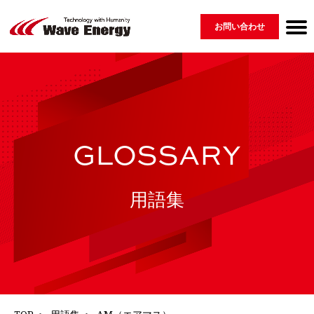
お問い合わせ
Wave Energyについて
製品紹介 ▾
会社情報
ニュース
採用情報
用語集
GLOSSARY
MESSAGE
COMPANY
PRODUCT
RECRUIT
NEWS
⇀ 再生可能エネルギー
└ 脆弱性開示ポリシー
⇀ 配電盤
⇀ EV・蓄電システム・その他
GLOSSARY
用語集