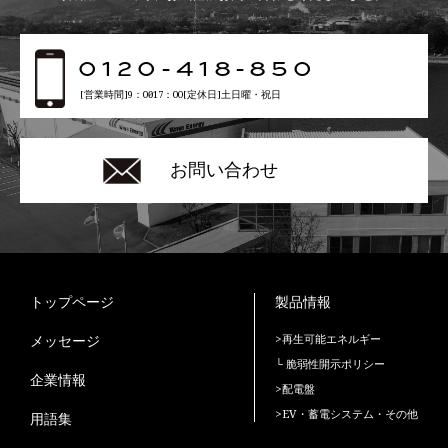
0120-418-850
[営業時間]9：00〜17：00[定休日]土日曜・祝日
お問い合わせ
トップページ
製品情報
メッセージ
>再生可能エネルギー
└ 脆弱性開示ポリシー
企業情報
>配電盤
>EV・蓄電システム・その他
用語集