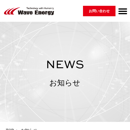
お問い合わせ
Wave Energyについて
製品紹介 ▾
会社情報
ニュース
採用情報
用語集
GLOSSARY
MESSAGE
COMPANY
PRODUCT
RECRUIT
NEWS
⇀ 再生可能エネルギー
└ 脆弱性開示ポリシー
⇀ 配電盤
⇀ EV・蓄電システム・その他
NEWS
お知らせ